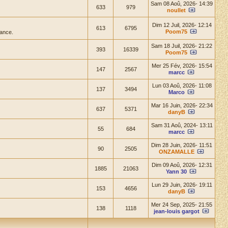
Sam 08 Aoû, 2026- 14:39
633
979
noullet
Dim 12 Juil, 2026- 12:14
613
6795
Poom75
ance.
Sam 18 Juil, 2026- 21:22
393
16339
Poom75
Mer 25 Fév, 2026- 15:54
147
2567
marcc
Lun 03 Aoû, 2026- 11:08
137
3494
Marco
Mar 16 Juin, 2026- 22:34
637
5371
danyB
Sam 31 Aoû, 2024- 13:11
55
684
marcc
Dim 28 Juin, 2026- 11:51
90
2505
ONZAMALLE
Dim 09 Aoû, 2026- 12:31
1885
21063
Yann 30
Lun 29 Juin, 2026- 19:11
153
4656
danyB
Mer 24 Sep, 2025- 21:55
138
1118
jean-louis gargot