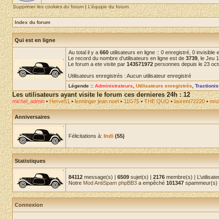
Supprimer les cookies du forum
|
L’équipe du forum
Index du forum
Qui est en ligne
Au total il y a
660
utilisateurs en ligne :: 0 enregistré, 0 invisibl
Le record du nombre d’utilisateurs en ligne est de
3739
, le Jeu 
Le forum a ete visite par
143571972
personnes depuis le 23 oc
Utilisateurs enregistrés : Aucun utilisateur enregistré
Légende ::
Administrateurs
,
Utilisateurs enregistrés
,
Tractioni
Les utilisateurs ayant visite le forum ces dernieres 24h : 12
michel_admin
•
Herve51
•
lenninger jean noel
•
11G75
•
THE QUO
•
laurent72220
•
noul
Anniversaires
Félicitations à:
Indi
(55)
Statistiques
84112
message(s) |
6509
sujet(s) |
2176
membre(s) | L’utilisate
Notre
Mod AntiSpam phpBB3
a empêché
101347
spammeur(s) d
Connexion