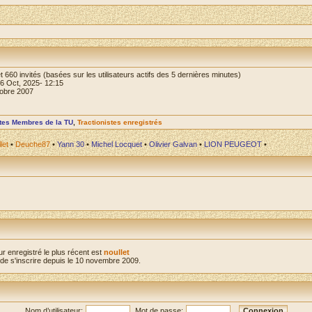
e et 660 invités (basées sur les utilisateurs actifs des 5 dernières minutes)
16 Oct, 2025- 12:15
tobre 2007
stes Membres de la TU
,
Tractionistes enregistrés
let
•
Deuche87
•
Yann 30
•
Michel Locquet
•
Olivier Galvan
•
LION PEUGEOT
•
ur enregistré le plus récent est
noullet
e s'inscrire depuis le 10 novembre 2009.
Nom d’utilisateur:
Mot de passe: