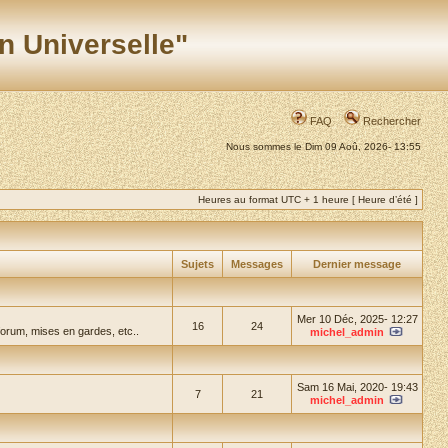
n Universelle"
FAQ
Rechercher
Nous sommes le Dim 09 Aoû, 2026- 13:55
Heures au format UTC + 1 heure [ Heure d’été ]
Sujets
Messages
Dernier message
Mer 10 Déc, 2025- 12:27
16
24
forum, mises en gardes, etc..
michel_admin
Sam 16 Mai, 2020- 19:43
7
21
michel_admin