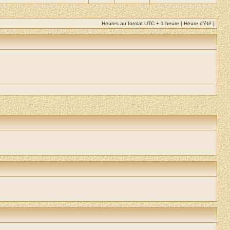
Heures au format UTC + 1 heure [ Heure d’été ]