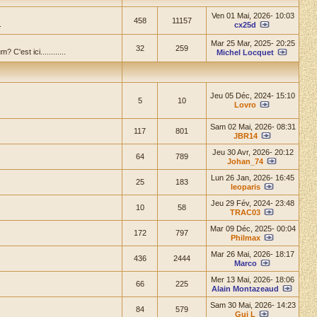
Ven 01 Mai, 2026- 10:03
458
11157
.
cx25d
Mar 25 Mar, 2025- 20:25
32
259
'est ici............
Michel Locquet
Jeu 05 Déc, 2024- 15:10
5
10
Lovro
Sam 02 Mai, 2026- 08:31
117
801
JBR14
Jeu 30 Avr, 2026- 20:12
64
789
Johan_74
Lun 26 Jan, 2026- 16:45
25
183
leoparis
Jeu 29 Fév, 2024- 23:48
10
58
TRAC03
Mar 09 Déc, 2025- 00:04
172
797
Philmax
Mar 26 Mai, 2026- 18:17
436
2444
Marco
Mer 13 Mai, 2026- 18:06
66
225
Alain Montazeaud
Sam 30 Mai, 2026- 14:23
84
579
Gui L