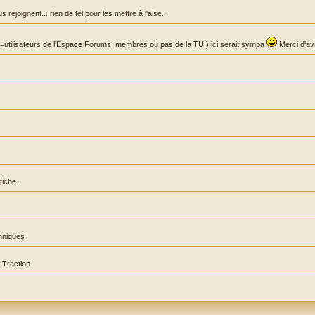
joignent... rien de tel pour les mettre à l'aise...
 (=utilisateurs de l'Espace Forums, membres ou pas de la TU!) ici serait sympa
Merci d'av
iche...
hniques
 Traction