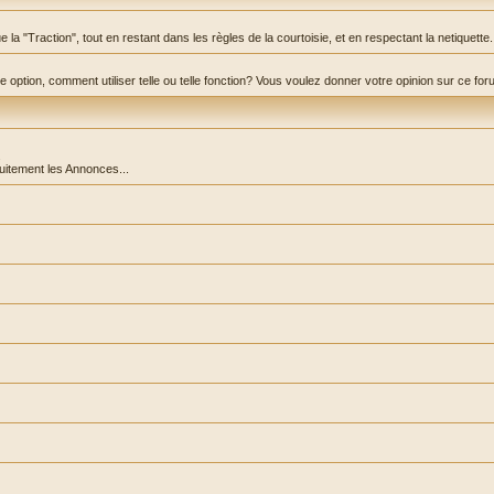
la "Traction", tout en restant dans les règles de la courtoisie, et en respectant la netiquette.
ption, comment utiliser telle ou telle fonction? Vous voulez donner votre opinion sur ce forum? C
.
tuitement les Annonces...