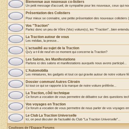
Bienvenue aux nouveaux co-listiers
Un petit message d'accueil, de sympathie pour les nouveaux, ceux qui nous re
Présentation des Colistiers
Pour mieux se connaitre, une petite présentation des nouveaux colistiers
Vos "Traction"
Parlez donc un peu de Vôtre (Vos) voiture(s), les "Traction"...bien entendu
La Traction autour de vous
Les médias, la presse...
L'actualité au sujet de la Traction
Qu'y a-t-il de neuf en ce moment qui concerne la Traction?
Les Salons, les Manifestations
Parlons ici des salons et manifestations auxquels nous avons participé...
L'Automobilia
Les miniatures, les gadgets et tout ce qui gravite autour de notre voiture fét
Dossier commun/ Autres Citroën
Ici tout ce qui se rapporte à la marque de notre voiture préférée...
La Traction, côté technique
Ce forum a vocation de vous permettre de débattre sur des questions tec
Vos voyages en Traction
Ce forum a vocation de vous permettre de nous parler de vos voyages en
Le Club La Traction Universelle
Ici, on peut discuter de l'actualité du Club "La Traction Universelle"...
Coulisses de l'Espace Forums