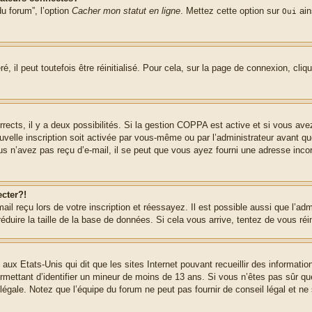
u forum”, l’option
Cacher mon statut en ligne
. Mettez cette option sur
ain
Oui
 il peut toutefois être réinitialisé. Pour cela, sur la page de connexion, cliq
rrects, il y a deux possibilités. Si la gestion COPPA est active et si vous ave
uvelle inscription soit activée par vous-même ou par l’administrateur avant q
us n’avez pas reçu d’e-mail, il se peut que vous ayez fourni une adresse incorre
cter?!
l reçu lors de votre inscription et réessayez. Il est possible aussi que l’adm
éduire la taille de la base de données. Si cela vous arrive, tentez de vous réi
 aux Etats-Unis qui dit que les sites Internet pouvant recueillir des informa
permettant d’identifier un mineur de moins de 13 ans. Si vous n’êtes pas sûr q
gale. Notez que l’équipe du forum ne peut pas fournir de conseil légal et ne 