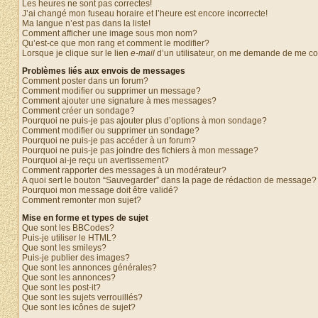
Les heures ne sont pas correctes!
J’ai changé mon fuseau horaire et l’heure est encore incorrecte!
Ma langue n’est pas dans la liste!
Comment afficher une image sous mon nom?
Qu’est-ce que mon rang et comment le modifier?
Lorsque je clique sur le lien
e-mail
d’un utilisateur, on me demande de me c
Problèmes liés aux envois de messages
Comment poster dans un forum?
Comment modifier ou supprimer un message?
Comment ajouter une signature à mes messages?
Comment créer un sondage?
Pourquoi ne puis-je pas ajouter plus d’options à mon sondage?
Comment modifier ou supprimer un sondage?
Pourquoi ne puis-je pas accéder à un forum?
Pourquoi ne puis-je pas joindre des fichiers à mon message?
Pourquoi ai-je reçu un avertissement?
Comment rapporter des messages à un modérateur?
A quoi sert le bouton “Sauvegarder” dans la page de rédaction de message?
Pourquoi mon message doit être validé?
Comment remonter mon sujet?
Mise en forme et types de sujet
Que sont les BBCodes?
Puis-je utiliser le HTML?
Que sont les smileys?
Puis-je publier des images?
Que sont les annonces générales?
Que sont les annonces?
Que sont les post-it?
Que sont les sujets verrouillés?
Que sont les icônes de sujet?