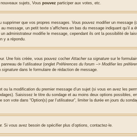
 nouveaux sujets, Vous
pouvez
participer aux votes, etc.
ou supprimer que vos propres messages. Vous pouvez modifier un message (que
message, un petit texte s’affichera en bas du message indiquant qu’il a été é
un administrateur modifie le message, cependant ils ont la possibilité de lais
un y a répondu.
teur. Une fois créée, vous pouvez cocher
Attacher sa signature
sur le formulai
panneau de l’utilisateur (onglet
Préférences du forum --> Modifier les préfé
 signature
dans le formulaire de rédaction de message.
jet ou la modification du premier message d’un sujet (si vous en avez les perm
ndages). Saisissez le titre du sondage et au moins deux options possibles, 
 son vote dans “Option(s) par l’utilisateur”, limiter la durée en jours du sondag
. Si vous avez besoin de spécifier plus d’options, contactez-le.