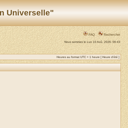
n Universelle"
FAQ
Rechercher
Nous sommes le Lun 10 Aoû, 2026- 06:43
Heures au format UTC + 1 heure [ Heure d’été ]