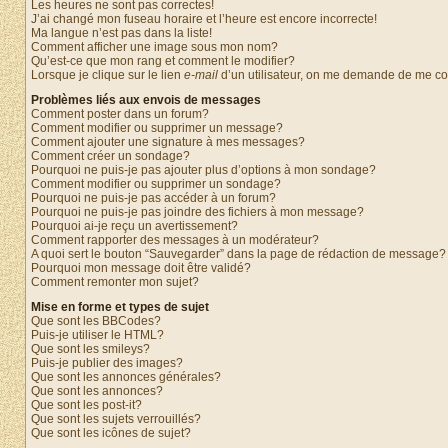
Les heures ne sont pas correctes!
J’ai changé mon fuseau horaire et l’heure est encore incorrecte!
Ma langue n’est pas dans la liste!
Comment afficher une image sous mon nom?
Qu’est-ce que mon rang et comment le modifier?
Lorsque je clique sur le lien
e-mail
d’un utilisateur, on me demande de me c
Problèmes liés aux envois de messages
Comment poster dans un forum?
Comment modifier ou supprimer un message?
Comment ajouter une signature à mes messages?
Comment créer un sondage?
Pourquoi ne puis-je pas ajouter plus d’options à mon sondage?
Comment modifier ou supprimer un sondage?
Pourquoi ne puis-je pas accéder à un forum?
Pourquoi ne puis-je pas joindre des fichiers à mon message?
Pourquoi ai-je reçu un avertissement?
Comment rapporter des messages à un modérateur?
A quoi sert le bouton “Sauvegarder” dans la page de rédaction de message?
Pourquoi mon message doit être validé?
Comment remonter mon sujet?
Mise en forme et types de sujet
Que sont les BBCodes?
Puis-je utiliser le HTML?
Que sont les smileys?
Puis-je publier des images?
Que sont les annonces générales?
Que sont les annonces?
Que sont les post-it?
Que sont les sujets verrouillés?
Que sont les icônes de sujet?