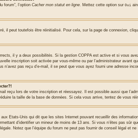
u forum”, l’option
Cacher mon statut en ligne
. Mettez cette option sur
ain
Oui
 il peut toutefois être réinitialisé. Pour cela, sur la page de connexion, cliq
rrects, il y a deux possibilités. Si la gestion COPPA est active et si vous ave
uvelle inscription soit activée par vous-même ou par l’administrateur avant q
us n’avez pas reçu d’e-mail, il se peut que vous ayez fourni une adresse incorre
cter?!
l reçu lors de votre inscription et réessayez. Il est possible aussi que l’adm
éduire la taille de la base de données. Si cela vous arrive, tentez de vous réi
 aux Etats-Unis qui dit que les sites Internet pouvant recueillir des informa
permettant d’identifier un mineur de moins de 13 ans. Si vous n’êtes pas sûr q
gale. Notez que l’équipe du forum ne peut pas fournir de conseil légal et ne 