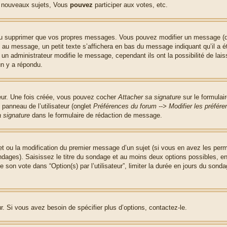
 nouveaux sujets, Vous
pouvez
participer aux votes, etc.
ou supprimer que vos propres messages. Vous pouvez modifier un message (que
message, un petit texte s’affichera en bas du message indiquant qu’il a été é
un administrateur modifie le message, cependant ils ont la possibilité de lais
un y a répondu.
teur. Une fois créée, vous pouvez cocher
Attacher sa signature
sur le formulai
panneau de l’utilisateur (onglet
Préférences du forum --> Modifier les préfé
 signature
dans le formulaire de rédaction de message.
jet ou la modification du premier message d’un sujet (si vous en avez les perm
ndages). Saisissez le titre du sondage et au moins deux options possibles, 
 son vote dans “Option(s) par l’utilisateur”, limiter la durée en jours du sondag
. Si vous avez besoin de spécifier plus d’options, contactez-le.