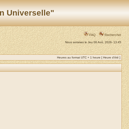
n Universelle"
FAQ
Rechercher
Nous sommes le Jeu 06 Aoû, 2026- 13:45
Heures au format UTC + 1 heure [ Heure d’été ]