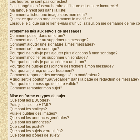
Les heures ne sont pas correctes!
J’ai changé mon fuseau horaire et l’heure est encore incorrecte!
Ma langue n’est pas dans la liste!
Comment afficher une image sous mon nom?
Qu’est-ce que mon rang et comment le modifier?
Lorsque je clique sur le lien
e-mail
d’un utilisateur, on me demande de me c
Problèmes liés aux envois de messages
Comment poster dans un forum?
Comment modifier ou supprimer un message?
Comment ajouter une signature à mes messages?
Comment créer un sondage?
Pourquoi ne puis-je pas ajouter plus d’options à mon sondage?
Comment modifier ou supprimer un sondage?
Pourquoi ne puis-je pas accéder à un forum?
Pourquoi ne puis-je pas joindre des fichiers à mon message?
Pourquoi ai-je reçu un avertissement?
Comment rapporter des messages à un modérateur?
A quoi sert le bouton “Sauvegarder” dans la page de rédaction de message?
Pourquoi mon message doit être validé?
Comment remonter mon sujet?
Mise en forme et types de sujet
Que sont les BBCodes?
Puis-je utiliser le HTML?
Que sont les smileys?
Puis-je publier des images?
Que sont les annonces générales?
Que sont les annonces?
Que sont les post-it?
Que sont les sujets verrouillés?
Que sont les icônes de sujet?