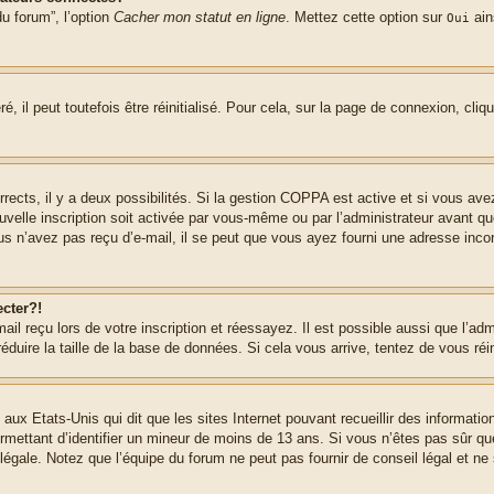
u forum”, l’option
Cacher mon statut en ligne
. Mettez cette option sur
ain
Oui
 il peut toutefois être réinitialisé. Pour cela, sur la page de connexion, cliq
rrects, il y a deux possibilités. Si la gestion COPPA est active et si vous ave
uvelle inscription soit activée par vous-même ou par l’administrateur avant q
us n’avez pas reçu d’e-mail, il se peut que vous ayez fourni une adresse incorre
cter?!
l reçu lors de votre inscription et réessayez. Il est possible aussi que l’adm
éduire la taille de la base de données. Si cela vous arrive, tentez de vous réi
 aux Etats-Unis qui dit que les sites Internet pouvant recueillir des informa
permettant d’identifier un mineur de moins de 13 ans. Si vous n’êtes pas sûr q
gale. Notez que l’équipe du forum ne peut pas fournir de conseil légal et ne 