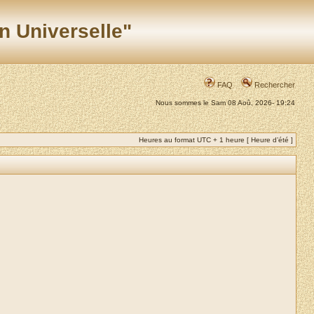
n Universelle"
FAQ
Rechercher
Nous sommes le Sam 08 Aoû, 2026- 19:24
Heures au format UTC + 1 heure [ Heure d’été ]