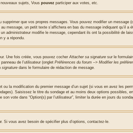
 nouveaux sujets, Vous
pouvez
participer aux votes, etc.
ou supprimer que vos propres messages. Vous pouvez modifier un message (que
message, un petit texte s’affichera en bas du message indiquant qu’il a été é
un administrateur modifie le message, cependant ils ont la possibilité de lais
un y a répondu.
teur. Une fois créée, vous pouvez cocher
Attacher sa signature
sur le formulai
panneau de l’utilisateur (onglet
Préférences du forum --> Modifier les préfé
 signature
dans le formulaire de rédaction de message.
jet ou la modification du premier message d’un sujet (si vous en avez les perm
ndages). Saisissez le titre du sondage et au moins deux options possibles, 
 son vote dans “Option(s) par l’utilisateur”, limiter la durée en jours du sondag
. Si vous avez besoin de spécifier plus d’options, contactez-le.