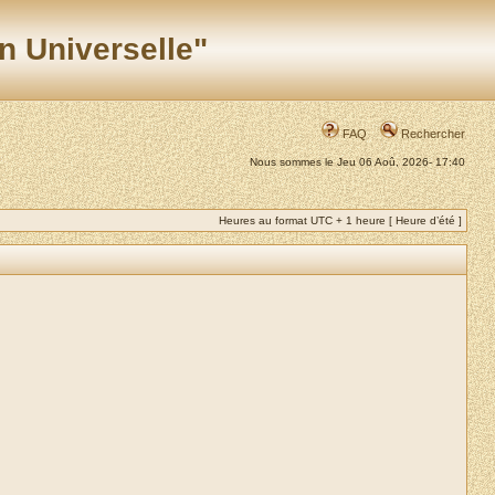
n Universelle"
FAQ
Rechercher
Nous sommes le Jeu 06 Aoû, 2026- 17:40
Heures au format UTC + 1 heure [ Heure d’été ]