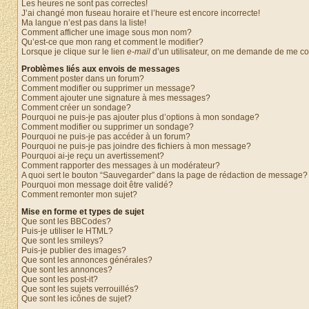
Les heures ne sont pas correctes!
J’ai changé mon fuseau horaire et l’heure est encore incorrecte!
Ma langue n’est pas dans la liste!
Comment afficher une image sous mon nom?
Qu’est-ce que mon rang et comment le modifier?
Lorsque je clique sur le lien
e-mail
d’un utilisateur, on me demande de me c
Problèmes liés aux envois de messages
Comment poster dans un forum?
Comment modifier ou supprimer un message?
Comment ajouter une signature à mes messages?
Comment créer un sondage?
Pourquoi ne puis-je pas ajouter plus d’options à mon sondage?
Comment modifier ou supprimer un sondage?
Pourquoi ne puis-je pas accéder à un forum?
Pourquoi ne puis-je pas joindre des fichiers à mon message?
Pourquoi ai-je reçu un avertissement?
Comment rapporter des messages à un modérateur?
A quoi sert le bouton “Sauvegarder” dans la page de rédaction de message?
Pourquoi mon message doit être validé?
Comment remonter mon sujet?
Mise en forme et types de sujet
Que sont les BBCodes?
Puis-je utiliser le HTML?
Que sont les smileys?
Puis-je publier des images?
Que sont les annonces générales?
Que sont les annonces?
Que sont les post-it?
Que sont les sujets verrouillés?
Que sont les icônes de sujet?