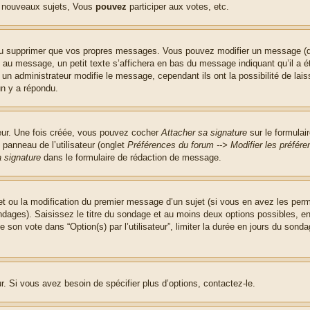
 nouveaux sujets, Vous
pouvez
participer aux votes, etc.
ou supprimer que vos propres messages. Vous pouvez modifier un message (que
message, un petit texte s’affichera en bas du message indiquant qu’il a été é
un administrateur modifie le message, cependant ils ont la possibilité de lais
un y a répondu.
teur. Une fois créée, vous pouvez cocher
Attacher sa signature
sur le formulai
panneau de l’utilisateur (onglet
Préférences du forum --> Modifier les préfé
 signature
dans le formulaire de rédaction de message.
jet ou la modification du premier message d’un sujet (si vous en avez les perm
ndages). Saisissez le titre du sondage et au moins deux options possibles, 
 son vote dans “Option(s) par l’utilisateur”, limiter la durée en jours du sondag
. Si vous avez besoin de spécifier plus d’options, contactez-le.