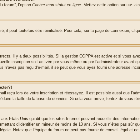
u forum”, l’option
Cacher mon statut en ligne
. Mettez cette option sur
ain
Oui
 il peut toutefois être réinitialisé. Pour cela, sur la page de connexion, cliq
rrects, il y a deux possibilités. Si la gestion COPPA est active et si vous ave
uvelle inscription soit activée par vous-même ou par l’administrateur avant q
us n’avez pas reçu d’e-mail, il se peut que vous ayez fourni une adresse incorre
cter?!
l reçu lors de votre inscription et réessayez. Il est possible aussi que l’adm
éduire la taille de la base de données. Si cela vous arrive, tentez de vous réi
 aux Etats-Unis qui dit que les sites Internet pouvant recueillir des informa
permettant d’identifier un mineur de moins de 13 ans. Si vous n’êtes pas sûr q
gale. Notez que l’équipe du forum ne peut pas fournir de conseil légal et ne 