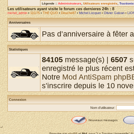
Légende ::
Administrateurs
,
Utilisateurs enregistrés
,
Tractioni
Les utilisateurs ayant visite le forum ces dernieres 24h : 8
michel_admin
•
11G75
•
THE QUO
•
Deuche87
•
Michel Locquet
•
Olivier Galvan
•
LIO
Anniversaires
Pas d’anniversaire à fêter a
Statistiques
84105
message(s) |
6507
s
enregistré le plus récent es
Notre
Mod AntiSpam phpB
s'inscrire depuis le 10 nov
Connexion
Nom d’utilisateur:
Nouveaux messages
--/
Propulse par
phpBB
et
MuL
pour "La Traction Universelle" 