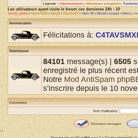
Légende ::
Administrateurs
,
Utilisateurs enregistrés
,
Tractioni
Les utilisateurs ayant visite le forum ces dernieres 24h : 10
michel_admin
•
herveTA38
•
danyB
•
Deuche87
•
Yann 30
•
Michel Locquet
•
Marco
•
c
Anniversaires
Félicitations à:
C4TAVSMX
Statistiques
84101
message(s) |
6505
s
enregistré le plus récent es
Notre
Mod AntiSpam phpB
s'inscrire depuis le 10 nov
Connexion
Nom d’utilisateur:
Nouveaux messages
--/
Propulse par
phpBB
et
MuL
pour "La Traction Universelle" 