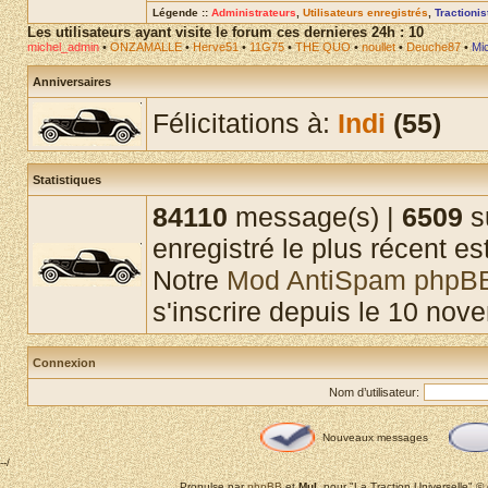
Légende ::
Administrateurs
,
Utilisateurs enregistrés
,
Tractioni
Les utilisateurs ayant visite le forum ces dernieres 24h : 10
michel_admin
•
ONZAMALLE
•
Herve51
•
11G75
•
THE QUO
•
noullet
•
Deuche87
•
Mi
Anniversaires
Félicitations à:
Indi
(55)
Statistiques
84110
message(s) |
6509
su
enregistré le plus récent es
Notre
Mod AntiSpam phpB
s'inscrire depuis le 10 nov
Connexion
Nom d’utilisateur:
Nouveaux messages
--/
Propulse par
phpBB
et
MuL
pour "La Traction Universelle" 