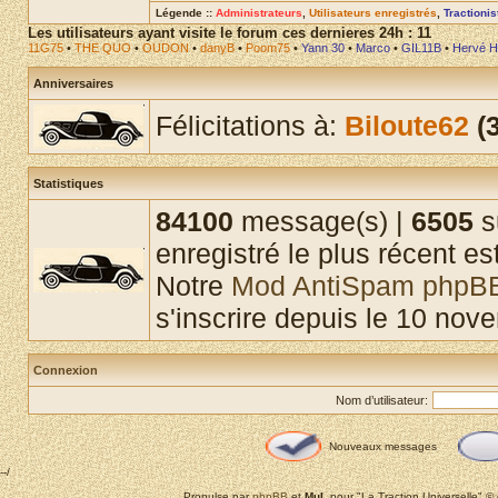
Légende ::
Administrateurs
,
Utilisateurs enregistrés
,
Tractioni
Les utilisateurs ayant visite le forum ces dernieres 24h : 11
11G75
•
THE QUO
•
OUDON
•
danyB
•
Poom75
•
Yann 30
•
Marco
•
GIL11B
•
Hervé H
Anniversaires
Félicitations à:
Biloute62
(3
Statistiques
84100
message(s) |
6505
s
enregistré le plus récent es
Notre
Mod AntiSpam phpB
s'inscrire depuis le 10 nov
Connexion
Nom d’utilisateur:
Nouveaux messages
--/
Propulse par
phpBB
et
MuL
pour "La Traction Universelle" 