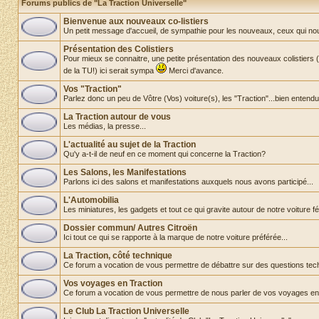
Forums publics de "La Traction Universelle"
Bienvenue aux nouveaux co-listiers
Un petit message d'accueil, de sympathie pour les nouveaux, ceux qui nous re
Présentation des Colistiers
Pour mieux se connaitre, une petite présentation des nouveaux colistiers
de la TU!) ici serait sympa
Merci d'avance.
Vos "Traction"
Parlez donc un peu de Vôtre (Vos) voiture(s), les "Traction"...bien entendu
La Traction autour de vous
Les médias, la presse...
L'actualité au sujet de la Traction
Qu'y a-t-il de neuf en ce moment qui concerne la Traction?
Les Salons, les Manifestations
Parlons ici des salons et manifestations auxquels nous avons participé...
L'Automobilia
Les miniatures, les gadgets et tout ce qui gravite autour de notre voiture fét
Dossier commun/ Autres Citroën
Ici tout ce qui se rapporte à la marque de notre voiture préférée...
La Traction, côté technique
Ce forum a vocation de vous permettre de débattre sur des questions tec
Vos voyages en Traction
Ce forum a vocation de vous permettre de nous parler de vos voyages en
Le Club La Traction Universelle