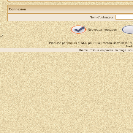
Connexion
Nom d’utilisateur:
Nouveaux messages
--/
Propulse par
phpBB
et
MuL
pour "La Traction Universelle" 
Tradu
Theme : "Sous les paves : la plage; sous