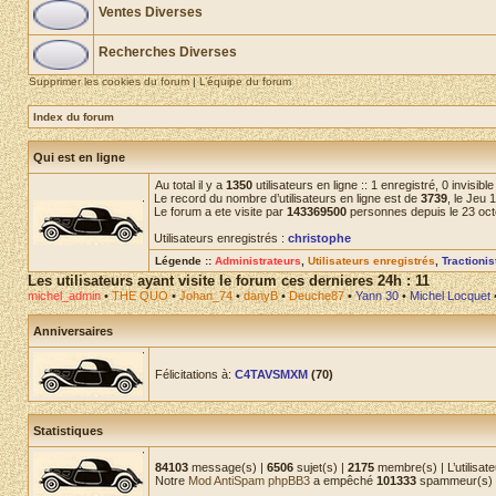
Ventes Diverses
Recherches Diverses
Supprimer les cookies du forum
|
L’équipe du forum
Index du forum
Qui est en ligne
Au total il y a
1350
utilisateurs en ligne :: 1 enregistré, 0 invisib
Le record du nombre d’utilisateurs en ligne est de
3739
, le Jeu 
Le forum a ete visite par
143369500
personnes depuis le 23 oc
Utilisateurs enregistrés :
christophe
Légende ::
Administrateurs
,
Utilisateurs enregistrés
,
Tractioni
Les utilisateurs ayant visite le forum ces dernieres 24h : 11
michel_admin
•
THE QUO
•
Johan_74
•
danyB
•
Deuche87
•
Yann 30
•
Michel Locquet
Anniversaires
Félicitations à:
C4TAVSMXM
(70)
Statistiques
84103
message(s) |
6506
sujet(s) |
2175
membre(s) | L’utilisate
Notre
Mod AntiSpam phpBB3
a empêché
101333
spammeur(s) d