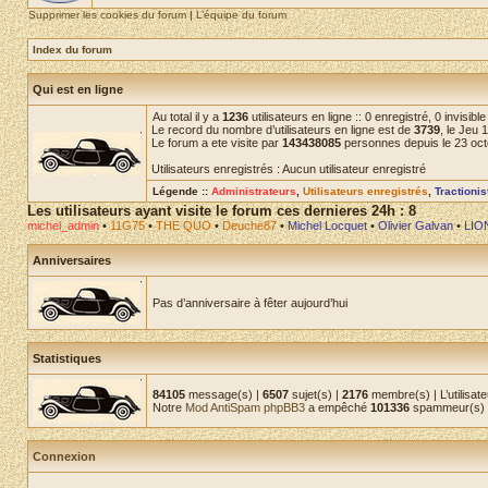
Supprimer les cookies du forum
|
L’équipe du forum
Index du forum
Qui est en ligne
Au total il y a
1236
utilisateurs en ligne :: 0 enregistré, 0 invisib
Le record du nombre d’utilisateurs en ligne est de
3739
, le Jeu 
Le forum a ete visite par
143438085
personnes depuis le 23 oc
Utilisateurs enregistrés : Aucun utilisateur enregistré
Légende ::
Administrateurs
,
Utilisateurs enregistrés
,
Tractioni
Les utilisateurs ayant visite le forum ces dernieres 24h : 8
michel_admin
•
11G75
•
THE QUO
•
Deuche87
•
Michel Locquet
•
Olivier Galvan
•
LIO
Anniversaires
Pas d’anniversaire à fêter aujourd’hui
Statistiques
84105
message(s) |
6507
sujet(s) |
2176
membre(s) | L’utilisate
Notre
Mod AntiSpam phpBB3
a empêché
101336
spammeur(s) d
Connexion