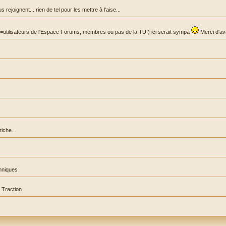
joignent... rien de tel pour les mettre à l'aise...
 (=utilisateurs de l'Espace Forums, membres ou pas de la TU!) ici serait sympa
Merci d'av
iche...
hniques
 Traction