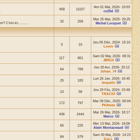
Ven 01 Mai, 2026- 10:03
458
11157
.
cx25d
Mar 25 Mar, 2025- 20:25
32
259
'est ici............
Michel Locquet
Jeu 05 Déc, 2024- 15:10
5
10
Lovro
Sam 02 Mai, 2026- 08:31
117
801
JBR14
Jeu 30 Avr, 2026- 20:12
64
789
Johan_74
Lun 26 Jan, 2026- 16:45
25
183
leoparis
Jeu 29 Fév, 2024- 23:48
10
58
TRAC03
Mar 09 Déc, 2025- 00:04
172
797
Philmax
Mar 26 Mai, 2026- 18:17
436
2444
Marco
Mer 13 Mai, 2026- 18:06
66
225
Alain Montazeaud
Sam 30 Mai, 2026- 14:23
84
579
Gui L