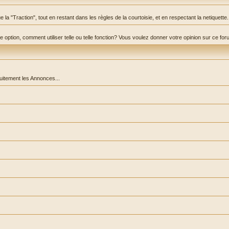
la "Traction", tout en restant dans les règles de la courtoisie, et en respectant la netiquette.
ption, comment utiliser telle ou telle fonction? Vous voulez donner votre opinion sur ce forum? C
.
tuitement les Annonces...