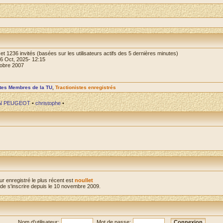
le et 1236 invités (basées sur les utilisateurs actifs des 5 dernières minutes)
16 Oct, 2025- 12:15
tobre 2007
stes Membres de la TU
,
Tractionistes enregistrés
N PEUGEOT
•
christophe
•
ur enregistré le plus récent est
noullet
e s'inscrire depuis le 10 novembre 2009.
Nom d’utilisateur:
Mot de passe: