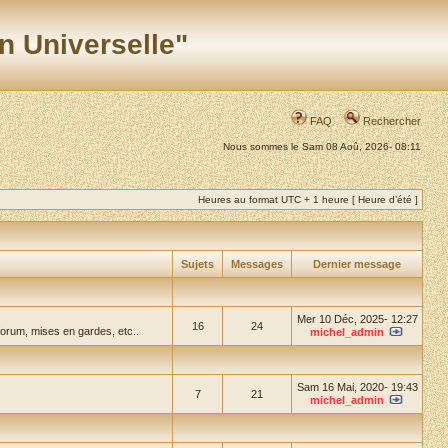
n Universelle"
FAQ
Rechercher
Nous sommes le Sam 08 Aoû, 2026- 08:11
Heures au format UTC + 1 heure [ Heure d’été ]
Sujets
Messages
Dernier message
Mer 10 Déc, 2025- 12:27
16
24
forum, mises en gardes, etc..
michel_admin
Sam 16 Mai, 2020- 19:43
7
21
michel_admin