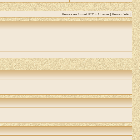
Heures au format UTC + 1 heure [ Heure d’été ]