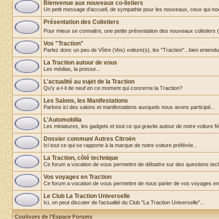
Bienvenue aux nouveaux co-listiers
Un petit message d'accueil, de sympathie pour les nouveaux, ceux qui nous re
Présentation des Colistiers
Pour mieux se connaitre, une petite présentation des nouveaux colistiers
Vos "Traction"
Parlez donc un peu de Vôtre (Vos) voiture(s), les "Traction"...bien entendu
La Traction autour de vous
Les médias, la presse...
L'actualité au sujet de la Traction
Qu'y a-t-il de neuf en ce moment qui concerne la Traction?
Les Salons, les Manifestations
Parlons ici des salons et manifestations auxquels nous avons participé...
L'Automobilia
Les miniatures, les gadgets et tout ce qui gravite autour de notre voiture fét
Dossier commun/ Autres Citroën
Ici tout ce qui se rapporte à la marque de notre voiture préférée...
La Traction, côté technique
Ce forum a vocation de vous permettre de débattre sur des questions tec
Vos voyages en Traction
Ce forum a vocation de vous permettre de nous parler de vos voyages en
Le Club La Traction Universelle
Ici, on peut discuter de l'actualité du Club "La Traction Universelle"...
Coulisses de l'Espace Forums