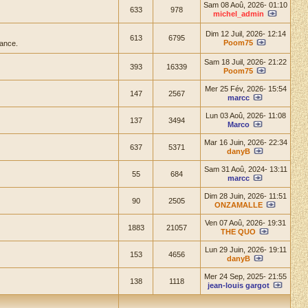
Sam 08 Aoû, 2026- 01:10
633
978
michel_admin
Dim 12 Juil, 2026- 12:14
613
6795
Poom75
ance.
Sam 18 Juil, 2026- 21:22
393
16339
Poom75
Mer 25 Fév, 2026- 15:54
147
2567
marcc
Lun 03 Aoû, 2026- 11:08
137
3494
Marco
Mar 16 Juin, 2026- 22:34
637
5371
danyB
Sam 31 Aoû, 2024- 13:11
55
684
marcc
Dim 28 Juin, 2026- 11:51
90
2505
ONZAMALLE
Ven 07 Aoû, 2026- 19:31
1883
21057
THE QUO
Lun 29 Juin, 2026- 19:11
153
4656
danyB
Mer 24 Sep, 2025- 21:55
138
1118
jean-louis gargot