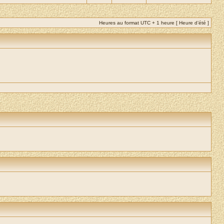
Heures au format UTC + 1 heure [ Heure d’été ]