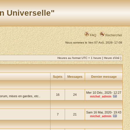
n Universelle"
FAQ
Rechercher
Nous sommes le Ven 07 Aoû, 2026- 17:08
Heures au format UTC + 1 heure [ Heure d’été ]
Sujets
Messages
Dernier message
Mer 10 Déc, 2025- 12:27
16
24
forum, mises en gardes, etc..
michel_admin
Sam 16 Mai, 2020- 19:43
7
21
michel_admin