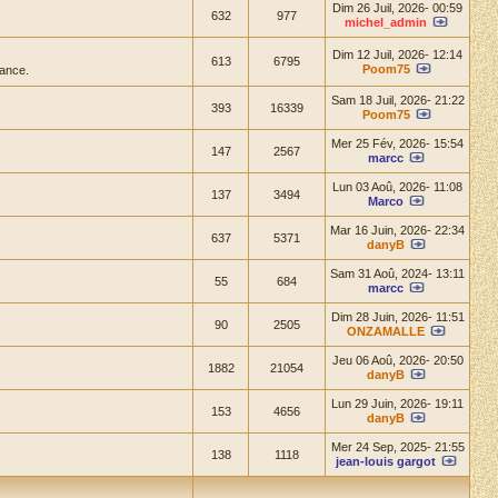
Dim 26 Juil, 2026- 00:59
632
977
michel_admin
Dim 12 Juil, 2026- 12:14
613
6795
Poom75
ance.
Sam 18 Juil, 2026- 21:22
393
16339
Poom75
Mer 25 Fév, 2026- 15:54
147
2567
marcc
Lun 03 Aoû, 2026- 11:08
137
3494
Marco
Mar 16 Juin, 2026- 22:34
637
5371
danyB
Sam 31 Aoû, 2024- 13:11
55
684
marcc
Dim 28 Juin, 2026- 11:51
90
2505
ONZAMALLE
Jeu 06 Aoû, 2026- 20:50
1882
21054
danyB
Lun 29 Juin, 2026- 19:11
153
4656
danyB
Mer 24 Sep, 2025- 21:55
138
1118
jean-louis gargot