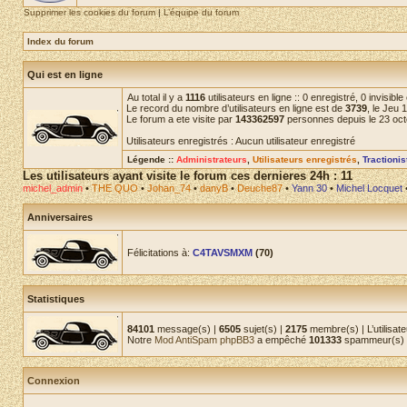
Supprimer les cookies du forum
|
L’équipe du forum
Index du forum
Qui est en ligne
Au total il y a
1116
utilisateurs en ligne :: 0 enregistré, 0 invisib
Le record du nombre d’utilisateurs en ligne est de
3739
, le Jeu 
Le forum a ete visite par
143362597
personnes depuis le 23 oc
Utilisateurs enregistrés : Aucun utilisateur enregistré
Légende ::
Administrateurs
,
Utilisateurs enregistrés
,
Tractioni
Les utilisateurs ayant visite le forum ces dernieres 24h : 11
michel_admin
•
THE QUO
•
Johan_74
•
danyB
•
Deuche87
•
Yann 30
•
Michel Locquet
Anniversaires
Félicitations à:
C4TAVSMXM
(70)
Statistiques
84101
message(s) |
6505
sujet(s) |
2175
membre(s) | L’utilisate
Notre
Mod AntiSpam phpBB3
a empêché
101333
spammeur(s) d
Connexion