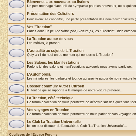
Bienvenue aux nouveaux co-listiers
Un petit message d'accueil, de sympathie pour les nouveaux, ceux qui nous re
Présentation des Colistiers
Pour mieux se connaitre, une petite présentation des nouveaux colistiers
Vos "Traction"
Parlez donc un peu de Vôtre (Vos) voiture(s), les "Traction"...bien entendu
La Traction autour de vous
Les médias, la presse...
L'actualité au sujet de la Traction
Qu'y a-t-il de neuf en ce moment qui concerne la Traction?
Les Salons, les Manifestations
Parlons ici des salons et manifestations auxquels nous avons participé...
L'Automobilia
Les miniatures, les gadgets et tout ce qui gravite autour de notre voiture fét
Dossier commun/ Autres Citroën
Ici tout ce qui se rapporte à la marque de notre voiture préférée...
La Traction, côté technique
Ce forum a vocation de vous permettre de débattre sur des questions tec
Vos voyages en Traction
Ce forum a vocation de vous permettre de nous parler de vos voyages en
Le Club La Traction Universelle
Ici, on peut discuter de l'actualité du Club "La Traction Universelle"...
Coulisses de l'Espace Forums