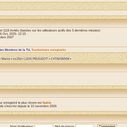
le et 1116 invités (basées sur les utilisateurs actifs des 5 dernières minutes)
16 Oct, 2025- 12:15
tobre 2007
stes Membres de la TU
,
Tractionistes enregistrés
•
Marco
•
cx25d
•
LION PEUGEOT
•
C4TAVSMXM
•
ur enregistré le plus récent est
Nabla
e s'inscrire depuis le 10 novembre 2009.
Nom d’utilisateur:
Mot de passe: