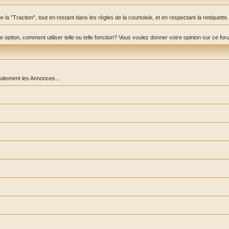
la "Traction", tout en restant dans les règles de la courtoisie, et en respectant la netiquette.
ption, comment utiliser telle ou telle fonction? Vous voulez donner votre opinion sur ce forum? C
.
tuitement les Annonces...