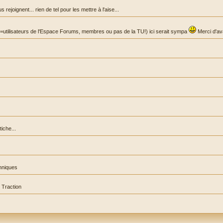
joignent... rien de tel pour les mettre à l'aise...
 (=utilisateurs de l'Espace Forums, membres ou pas de la TU!) ici serait sympa
Merci d'av
iche...
hniques
 Traction