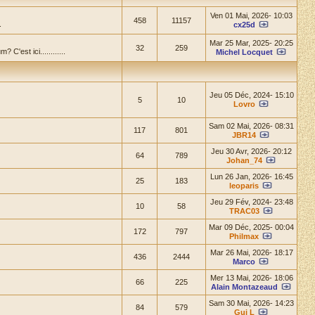
Ven 01 Mai, 2026- 10:03
458
11157
.
cx25d
Mar 25 Mar, 2025- 20:25
32
259
'est ici............
Michel Locquet
Jeu 05 Déc, 2024- 15:10
5
10
Lovro
Sam 02 Mai, 2026- 08:31
117
801
JBR14
Jeu 30 Avr, 2026- 20:12
64
789
Johan_74
Lun 26 Jan, 2026- 16:45
25
183
leoparis
Jeu 29 Fév, 2024- 23:48
10
58
TRAC03
Mar 09 Déc, 2025- 00:04
172
797
Philmax
Mar 26 Mai, 2026- 18:17
436
2444
Marco
Mer 13 Mai, 2026- 18:06
66
225
Alain Montazeaud
Sam 30 Mai, 2026- 14:23
84
579
Gui L