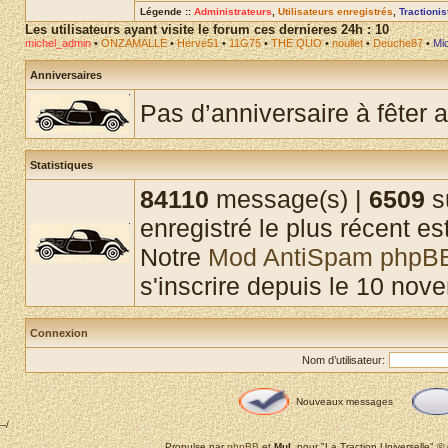
Légende ::
Administrateurs
,
Utilisateurs enregistrés
,
Tractioni
Les utilisateurs ayant visite le forum ces dernieres 24h : 10
michel_admin
•
ONZAMALLE
•
Herve51
•
11G75
•
THE QUO
•
noullet
•
Deuche87
•
Mi
Anniversaires
Pas d’anniversaire à fêter a
Statistiques
84110
message(s) |
6509
su
enregistré le plus récent es
Notre
Mod AntiSpam phpB
s'inscrire depuis le 10 nov
Connexion
Nom d’utilisateur:
Nouveaux messages
--/
Propulse par
phpBB
et
MuL
pour "La Traction Universelle" 