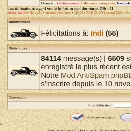
Légende ::
Administrateurs
,
Utilisateurs enregistrés
,
Tractioni
Les utilisateurs ayant visite le forum ces dernieres 24h : 11
michel_admin
•
Herve51
•
lenninger jean noel
•
11G75
•
THE QUO
•
laurent72220
•
Deu
Anniversaires
Félicitations à:
Indi
(55)
Statistiques
84114
message(s) |
6509
su
enregistré le plus récent es
Notre
Mod AntiSpam phpB
s'inscrire depuis le 10 nov
Connexion
Nom d’utilisateur:
Nouveaux messages
--/
Propulse par
phpBB
et
MuL
pour "La Traction Universelle" 