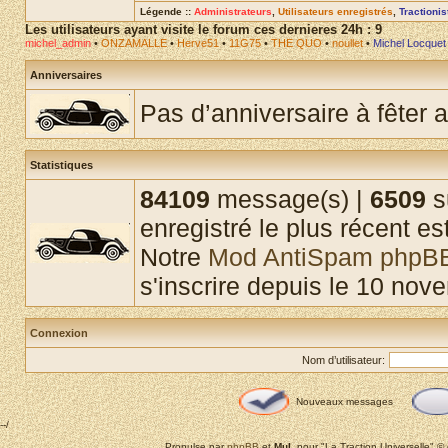
Légende ::
Administrateurs
,
Utilisateurs enregistrés
,
Tractioni
Les utilisateurs ayant visite le forum ces dernieres 24h : 9
michel_admin
•
ONZAMALLE
•
Herve51
•
11G75
•
THE QUO
•
noullet
•
Michel Locquet
Anniversaires
Pas d’anniversaire à fêter a
Statistiques
84109
message(s) |
6509
s
enregistré le plus récent es
Notre
Mod AntiSpam phpB
s'inscrire depuis le 10 nov
Connexion
Nom d’utilisateur:
Nouveaux messages
--/
Propulse par
phpBB
et
MuL
pour "La Traction Universelle" 