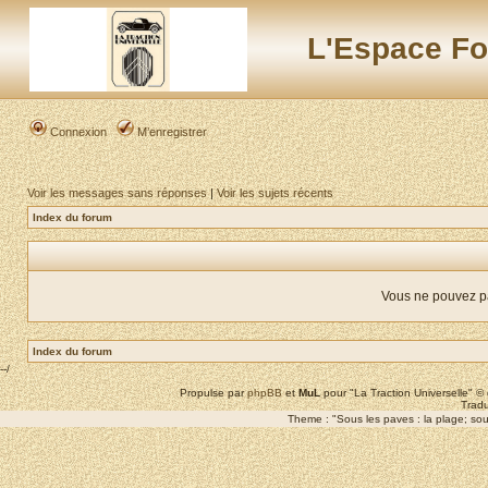
L'Espace Fo
Connexion
M’enregistrer
Voir les messages sans réponses
|
Voir les sujets récents
Index du forum
Vous ne pouvez p
Index du forum
--/
Propulse par
phpBB
et
MuL
pour "La Traction Universelle" 
Tradu
Theme : "Sous les paves : la plage; sous