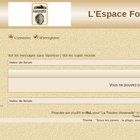
L'Espace Fo
Connexion
M’enregistrer
Voir les messages sans réponses
|
Voir les sujets récents
Index du forum
Vous ne pouvez p
Index du forum
--/
Propulse par
phpBB
et
MuL
pour "La Traction Universelle" 
Tradu
Theme : "Sous les paves : la plage; sous