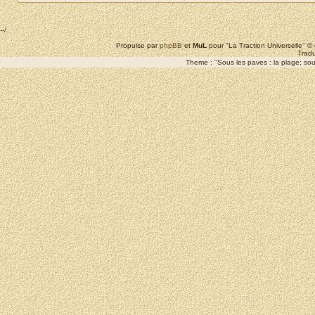
--/
Propulse par
phpBB
et
MuL
pour "La Traction Universelle" 
Tradu
Theme : "Sous les paves : la plage; sous