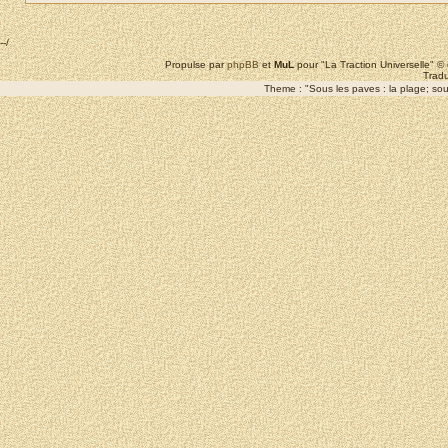
--/
Propulse par
phpBB
et
MuL
pour "La Traction Universelle" 
Tradu
Theme : "Sous les paves : la plage; sous