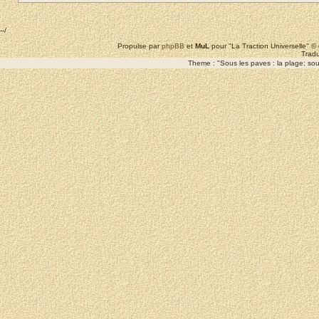
--/
Propulse par
phpBB
et
MuL
pour "La Traction Universelle" 
Tradu
Theme : "Sous les paves : la plage; sous