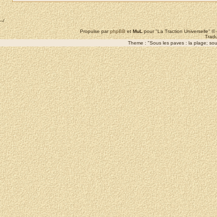
--/
Propulse par
phpBB
et
MuL
pour "La Traction Universelle" 
Tradu
Theme : "Sous les paves : la plage; sous