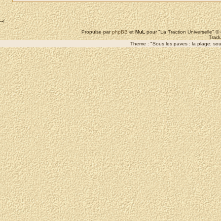
--/
Propulse par
phpBB
et
MuL
pour "La Traction Universelle" 
Tradu
Theme : "Sous les paves : la plage; sous