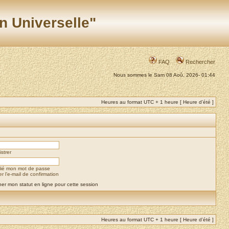
n Universelle"
FAQ
Rechercher
Nous sommes le Sam 08 Aoû, 2026- 01:44
Heures au format UTC + 1 heure [ Heure d’été ]
strer
blié mon mot de passe
 l’e-mail de confirmation
er mon statut en ligne pour cette session
Heures au format UTC + 1 heure [ Heure d’été ]