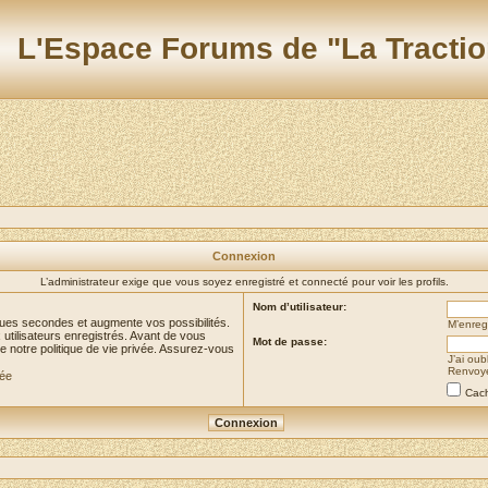
L'Espace Forums de "La Tractio
Connexion
L’administrateur exige que vous soyez enregistré et connecté pour voir les profils.
Nom d’utilisateur:
ues secondes et augmente vos possibilités.
M’enregi
utilisateurs enregistrés. Avant de vous
Mot de passe:
de notre politique de vie privée. Assurez-vous
J’ai ou
Renvoyer
vée
Cach