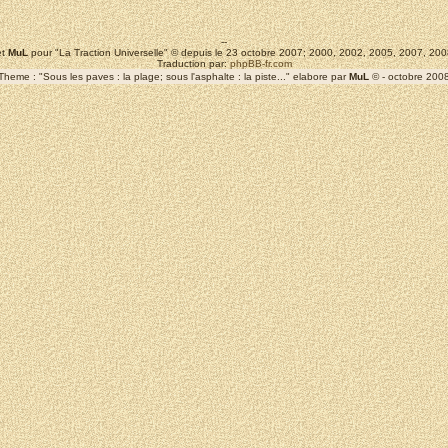
--
t
MuL
pour "La Traction Universelle" © depuis le 23 octobre 2007; 2000, 2002, 2005, 2007, 2
Traduction par:
phpBB-fr.com
Theme : "Sous les paves : la plage; sous l'asphalte : la piste..." elabore par
MuL
© - octobre 200