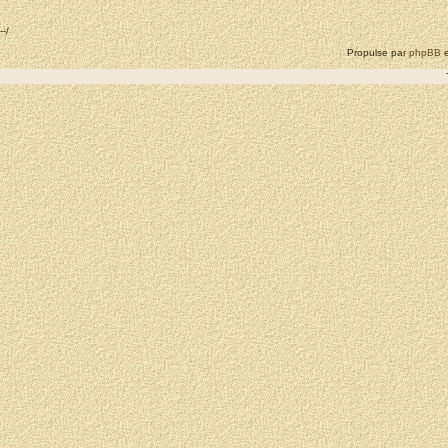
--/
Propulse par
phpBB
e