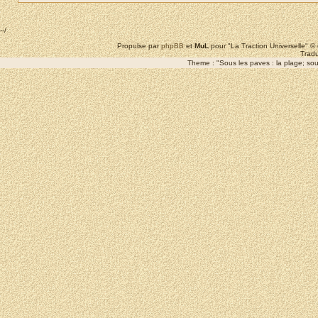
--/
Propulse par
phpBB
et
MuL
pour "La Traction Universelle" 
Tradu
Theme : "Sous les paves : la plage; sous