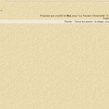
--/
Propulse par
phpBB
et
MuL
pour "La Traction Universelle" 
Tradu
Theme : "Sous les paves : la plage; sous