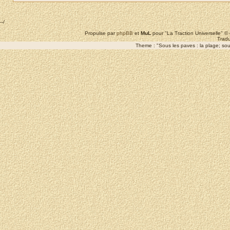
--/
Propulse par
phpBB
et
MuL
pour "La Traction Universelle" 
Tradu
Theme : "Sous les paves : la plage; sous