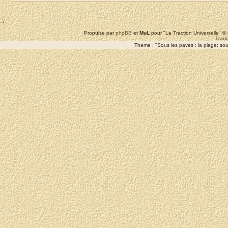
--/
Propulse par
phpBB
et
MuL
pour "La Traction Universelle" 
Tradu
Theme : "Sous les paves : la plage; sous