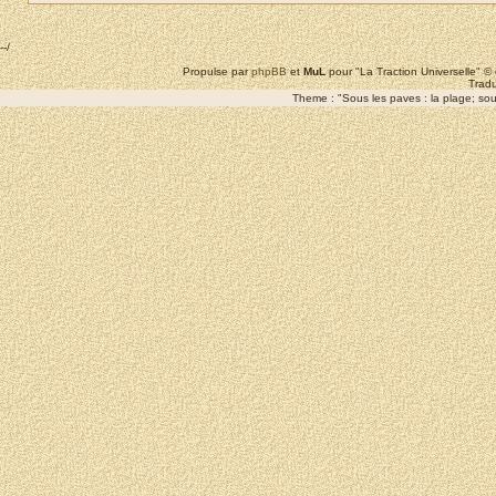
--/
Propulse par
phpBB
et
MuL
pour "La Traction Universelle" 
Tradu
Theme : "Sous les paves : la plage; sous