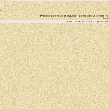
--/
Propulse par
phpBB
et
MuL
pour "La Traction Universelle" 
Tradu
Theme : "Sous les paves : la plage; sous