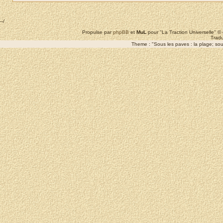
--/
Propulse par
phpBB
et
MuL
pour "La Traction Universelle" 
Tradu
Theme : "Sous les paves : la plage; sous