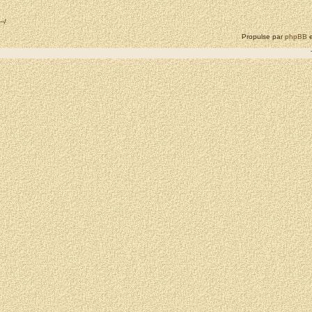
--/
Propulse par
phpBB
e