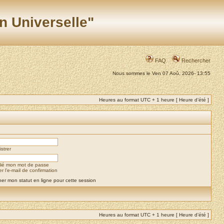
n Universelle"
FAQ
Rechercher
Nous sommes le Ven 07 Aoû, 2026- 13:55
Heures au format UTC + 1 heure [ Heure d’été ]
strer
blié mon mot de passe
 l’e-mail de confirmation
er mon statut en ligne pour cette session
Heures au format UTC + 1 heure [ Heure d’été ]