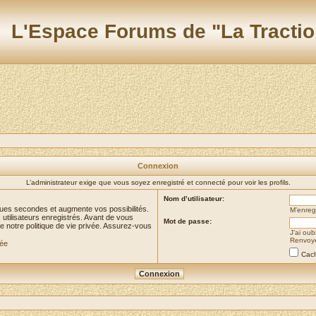
L'Espace Forums de "La Tractio
Connexion
L’administrateur exige que vous soyez enregistré et connecté pour voir les profils.
Nom d’utilisateur:
ues secondes et augmente vos possibilités.
M’enregi
utilisateurs enregistrés. Avant de vous
Mot de passe:
de notre politique de vie privée. Assurez-vous
J’ai ou
Renvoyer
vée
Cach