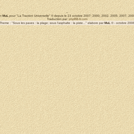
--
t
MuL
pour "La Traction Universelle" © depuis le 23 octobre 2007; 2000, 2002, 2005, 2007, 2
Traduction par:
phpBB-fr.com
Theme : "Sous les paves : la plage; sous l'asphalte : la piste..." elabore par
MuL
© - octobre 200