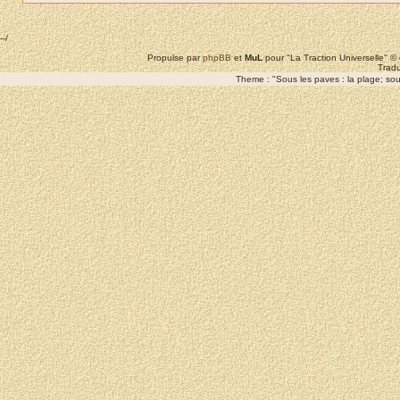
--/
Propulse par
phpBB
et
MuL
pour "La Traction Universelle" 
Tradu
Theme : "Sous les paves : la plage; sous