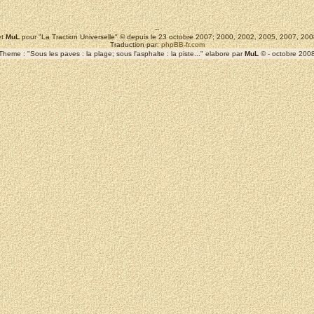
--
t
MuL
pour "La Traction Universelle" © depuis le 23 octobre 2007; 2000, 2002, 2005, 2007, 2
Traduction par:
phpBB-fr.com
Theme : "Sous les paves : la plage; sous l'asphalte : la piste..." elabore par
MuL
© - octobre 200