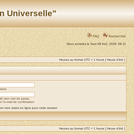
n Universelle"
FAQ
Rechercher
Nous sommes le Sam 08 Aoû, 2026- 08:11
Heures au format UTC + 1 heure [ Heure d’été ]
strer
blié mon mot de passe
 l’e-mail de confirmation
er mon statut en ligne pour cette session
Heures au format UTC + 1 heure [ Heure d’été ]