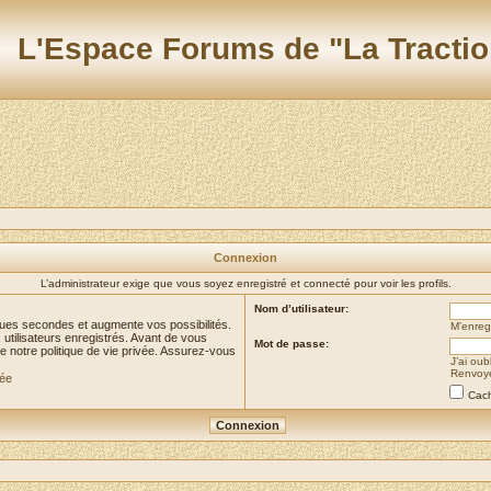
L'Espace Forums de "La Tractio
Connexion
L’administrateur exige que vous soyez enregistré et connecté pour voir les profils.
Nom d’utilisateur:
ues secondes et augmente vos possibilités.
M’enregi
utilisateurs enregistrés. Avant de vous
Mot de passe:
de notre politique de vie privée. Assurez-vous
J’ai ou
Renvoyer
vée
Cach