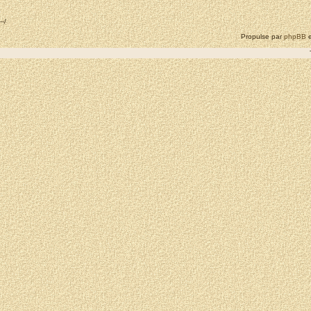
--/
Propulse par
phpBB
e