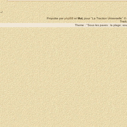
--/
Propulse par
phpBB
et
MuL
pour "La Traction Universelle" 
Tradu
Theme : "Sous les paves : la plage; sous