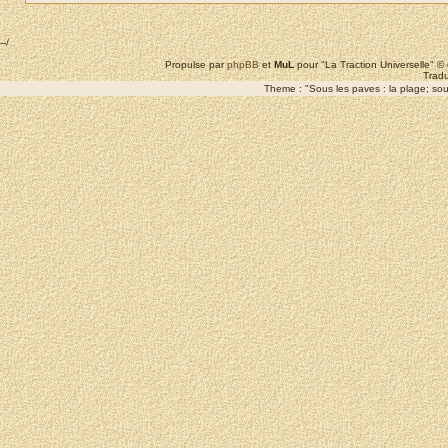
--/
Propulse par
phpBB
et
MuL
pour "La Traction Universelle" 
Tradu
Theme : "Sous les paves : la plage; sous