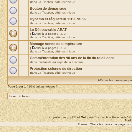
dans
La Traction, côté technique
Bouton de démarrage
dans
La Traction, côté technique
Dynamo et régulateur 11BL de 56
dans
La Traction, côté technique
Le Découvrable AEAT
[
Aller à la page:
1
,
2
,
3
]
dans
La Traction, côté technique
Montage sonde de température
[
Aller à la page:
1
,
2
,
3
]
dans
La Traction, côté technique
Commémoration des 90 ans de la fin du raid Lecot
dans
L'actualité au sujet de la Traction
Protection colonne de direction
dans
La Traction, côté technique
Afficher les messages po
Page
1
sur
1
[ 10 résultats trouvés ]
Index du forum
--/
Propulse par
phpBB
et
MuL
pour "La Traction Universelle" 
Tradu
Theme : "Sous les paves : la plage; sous