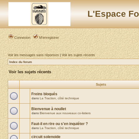
L'Espace Fo
Connexion
M’enregistrer
Voir les messages sans réponses
|
Voir les sujets récents
Index du forum
Voir les sujets récents
Sujets
Freins bloqués
dans
La Traction, côté technique
Bienvenue à noullet
dans
Bienvenue aux nouveaux co-listiers
Faut-il en rire ou s'en inquiéter ?
dans
La Traction, côté technique
circuit solenoide