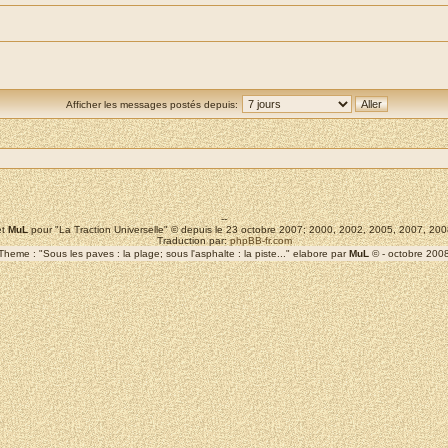
Afficher les messages postés depuis:
--
t
MuL
pour "La Traction Universelle" © depuis le 23 octobre 2007; 2000, 2002, 2005, 2007, 2
Traduction par:
phpBB-fr.com
Theme : "Sous les paves : la plage; sous l'asphalte : la piste..." elabore par
MuL
© - octobre 200