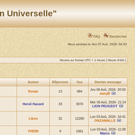
n Universelle"
FAQ
Rechercher
Nous sommes le Ven 07 Aoû, 2026- 04:52
Heures au format UTC + 1 heure [ Heure d’été ]
Auteur
Réponses
Vus
Dernier message
Jeu 06 Aoû, 2026- 20:50
florian
13
984
danyB
Mer 05 Aoû, 2026- 21:24
Hervé Hacard
33
3070
LION PEUGEOT
Lun 03 Aoû, 2026- 16:41
Libon
32
12280
ONZAMALLE
Lun 03 Aoû, 2026- 11:08
YVESD
9
1061
Marco