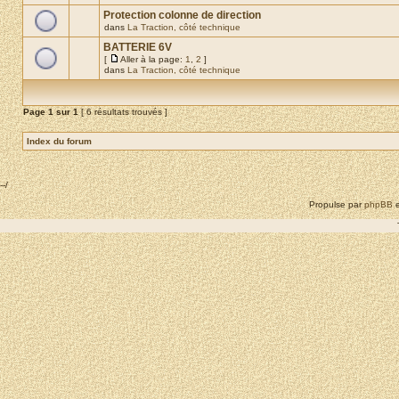
Protection colonne de direction
dans
La Traction, côté technique
BATTERIE 6V
[
Aller à la page:
1
,
2
]
dans
La Traction, côté technique
Page
1
sur
1
[ 6 résultats trouvés ]
Index du forum
--/
Propulse par
phpBB
e