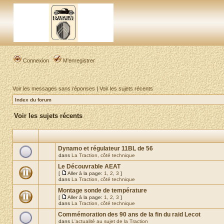
Connexion
M’enregistrer
Voir les messages sans réponses
|
Voir les sujets récents
Index du forum
Voir les sujets récents
Dynamo et régulateur 11BL de 56
dans
La Traction, côté technique
Le Découvrable AEAT
[
Aller à la page:
1
,
2
,
3
]
dans
La Traction, côté technique
Montage sonde de température
[
Aller à la page:
1
,
2
,
3
]
dans
La Traction, côté technique
Commémoration des 90 ans de la fin du raid Lecot
dans
L'actualité au sujet de la Traction