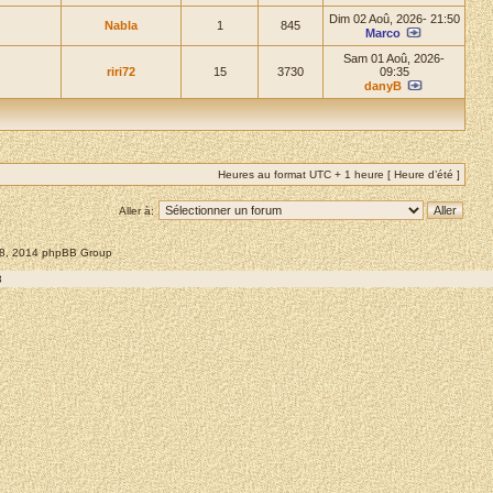
Dim 02 Aoû, 2026- 21:50
Nabla
1
845
Marco
Sam 01 Aoû, 2026-
riri72
15
3730
09:35
danyB
Heures au format UTC + 1 heure [ Heure d’été ]
Aller à:
008, 2014 phpBB Group
8