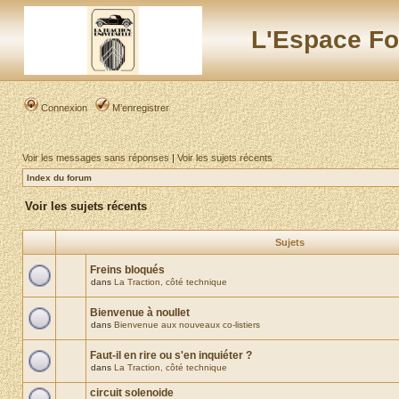
L'Espace Fo
Connexion
M’enregistrer
Voir les messages sans réponses
|
Voir les sujets récents
Index du forum
Voir les sujets récents
Sujets
Freins bloqués
dans
La Traction, côté technique
Bienvenue à noullet
dans
Bienvenue aux nouveaux co-listiers
Faut-il en rire ou s'en inquiéter ?
dans
La Traction, côté technique
circuit solenoide