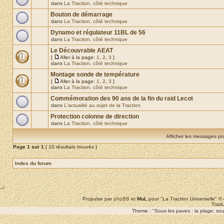
dans
La Traction, côté technique
Bouton de démarrage
dans
La Traction, côté technique
Dynamo et régulateur 11BL de 56
dans
La Traction, côté technique
Le Découvrable AEAT
[
Aller à la page:
1
,
2
,
3
]
dans
La Traction, côté technique
Montage sonde de température
[
Aller à la page:
1
,
2
,
3
]
dans
La Traction, côté technique
Commémoration des 90 ans de la fin du raid Lecot
dans
L'actualité au sujet de la Traction
Protection colonne de direction
dans
La Traction, côté technique
Afficher les messages po
Page
1
sur
1
[ 10 résultats trouvés ]
Index du forum
--/
Propulse par
phpBB
et
MuL
pour "La Traction Universelle" 
Tradu
Theme : "Sous les paves : la plage; sous