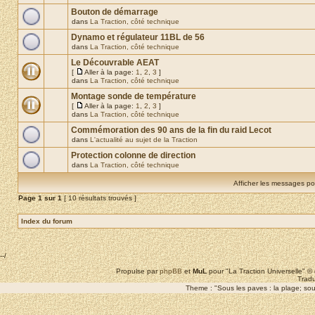
Bouton de démarrage
dans
La Traction, côté technique
Dynamo et régulateur 11BL de 56
dans
La Traction, côté technique
Le Découvrable AEAT
[
Aller à la page:
1
,
2
,
3
]
dans
La Traction, côté technique
Montage sonde de température
[
Aller à la page:
1
,
2
,
3
]
dans
La Traction, côté technique
Commémoration des 90 ans de la fin du raid Lecot
dans
L'actualité au sujet de la Traction
Protection colonne de direction
dans
La Traction, côté technique
Afficher les messages po
Page
1
sur
1
[ 10 résultats trouvés ]
Index du forum
--/
Propulse par
phpBB
et
MuL
pour "La Traction Universelle" 
Tradu
Theme : "Sous les paves : la plage; sous