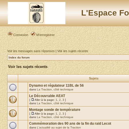
L'Espace Fo
Connexion
M’enregistrer
Voir les messages sans réponses
|
Voir les sujets récents
Index du forum
Voir les sujets récents
Sujets
Dynamo et régulateur 11BL de 56
dans
La Traction, côté technique
Le Découvrable AEAT
[
Aller à la page:
1
,
2
,
3
]
dans
La Traction, côté technique
Montage sonde de température
[
Aller à la page:
1
,
2
,
3
]
dans
La Traction, côté technique
Commémoration des 90 ans de la fin du raid Lecot
dans
L'actualité au sujet de la Traction