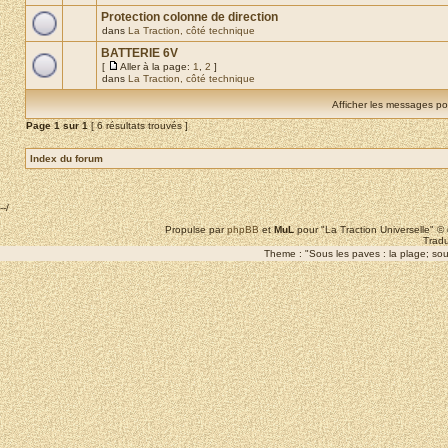
Protection colonne de direction
dans
La Traction, côté technique
BATTERIE 6V
[
Aller à la page:
1
,
2
]
dans
La Traction, côté technique
Afficher les messages po
Page
1
sur
1
[ 6 résultats trouvés ]
Index du forum
--/
Propulse par
phpBB
et
MuL
pour "La Traction Universelle" 
Tradu
Theme : "Sous les paves : la plage; sous