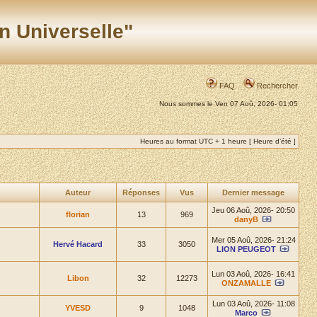
n Universelle"
FAQ
Rechercher
Nous sommes le Ven 07 Aoû, 2026- 01:05
Heures au format UTC + 1 heure [ Heure d’été ]
Auteur
Réponses
Vus
Dernier message
Jeu 06 Aoû, 2026- 20:50
florian
13
969
danyB
Mer 05 Aoû, 2026- 21:24
Hervé Hacard
33
3050
LION PEUGEOT
Lun 03 Aoû, 2026- 16:41
Libon
32
12273
ONZAMALLE
Lun 03 Aoû, 2026- 11:08
YVESD
9
1048
Marco