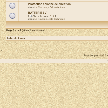
Protection colonne de direction
dans
La Traction, côté technique
BATTERIE 6V
[
Aller à la page:
1
,
2
]
dans
La Traction, côté technique
Page
1
sur
1
[ 6 résultats trouvés ]
Index du forum
--/
Propulse par
phpBB
e