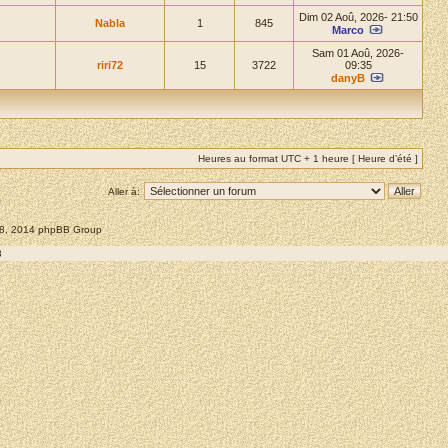
Dim 02 Aoû, 2026- 21:50
Nabla
1
845
Marco
Sam 01 Aoû, 2026-
riri72
15
3722
09:35
danyB
Heures au format UTC + 1 heure [ Heure d’été ]
Aller à:
008, 2014 phpBB Group
8