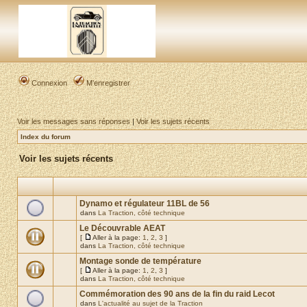
Connexion
M’enregistrer
Voir les messages sans réponses
|
Voir les sujets récents
Index du forum
Voir les sujets récents
Dynamo et régulateur 11BL de 56
dans
La Traction, côté technique
Le Découvrable AEAT
[
Aller à la page:
1
,
2
,
3
]
dans
La Traction, côté technique
Montage sonde de température
[
Aller à la page:
1
,
2
,
3
]
dans
La Traction, côté technique
Commémoration des 90 ans de la fin du raid Lecot
dans
L'actualité au sujet de la Traction