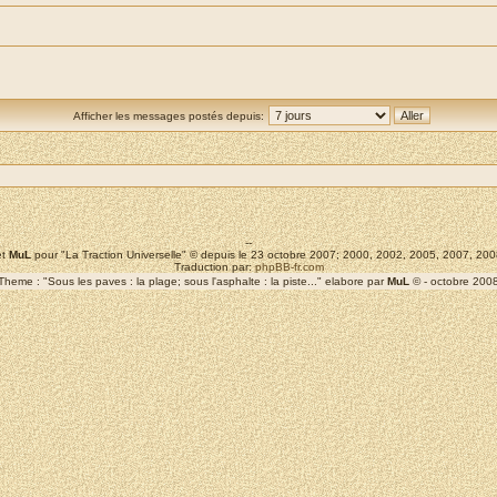
Afficher les messages postés depuis:
--
t
MuL
pour "La Traction Universelle" © depuis le 23 octobre 2007; 2000, 2002, 2005, 2007, 2
Traduction par:
phpBB-fr.com
Theme : "Sous les paves : la plage; sous l'asphalte : la piste..." elabore par
MuL
© - octobre 200