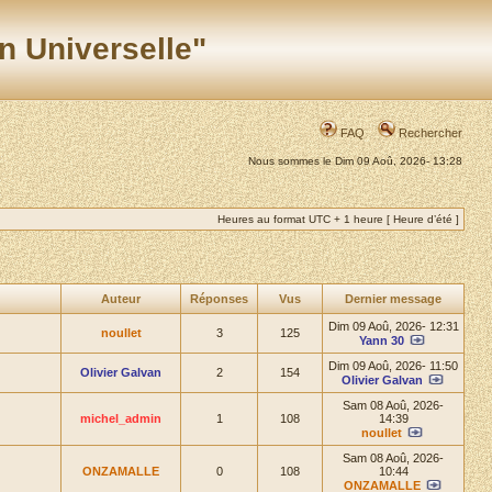
n Universelle"
FAQ
Rechercher
Nous sommes le Dim 09 Aoû, 2026- 13:28
Heures au format UTC + 1 heure [ Heure d’été ]
Auteur
Réponses
Vus
Dernier message
Dim 09 Aoû, 2026- 12:31
noullet
3
125
Yann 30
Dim 09 Aoû, 2026- 11:50
Olivier Galvan
2
154
Olivier Galvan
Sam 08 Aoû, 2026-
michel_admin
1
108
14:39
noullet
Sam 08 Aoû, 2026-
ONZAMALLE
0
108
10:44
ONZAMALLE