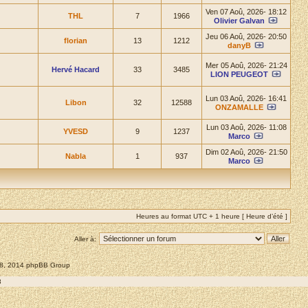
Ven 07 Aoû, 2026- 18:12
THL
7
1966
Olivier Galvan
Jeu 06 Aoû, 2026- 20:50
florian
13
1212
danyB
Mer 05 Aoû, 2026- 21:24
Hervé Hacard
33
3485
LION PEUGEOT
Lun 03 Aoû, 2026- 16:41
Libon
32
12588
ONZAMALLE
Lun 03 Aoû, 2026- 11:08
YVESD
9
1237
Marco
Dim 02 Aoû, 2026- 21:50
Nabla
1
937
Marco
Heures au format UTC + 1 heure [ Heure d’été ]
Aller à:
008, 2014 phpBB Group
8