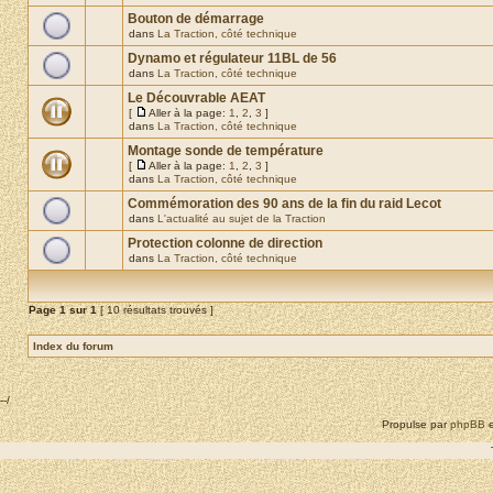
Bouton de démarrage
dans
La Traction, côté technique
Dynamo et régulateur 11BL de 56
dans
La Traction, côté technique
Le Découvrable AEAT
[
Aller à la page:
1
,
2
,
3
]
dans
La Traction, côté technique
Montage sonde de température
[
Aller à la page:
1
,
2
,
3
]
dans
La Traction, côté technique
Commémoration des 90 ans de la fin du raid Lecot
dans
L'actualité au sujet de la Traction
Protection colonne de direction
dans
La Traction, côté technique
Page
1
sur
1
[ 10 résultats trouvés ]
Index du forum
--/
Propulse par
phpBB
e