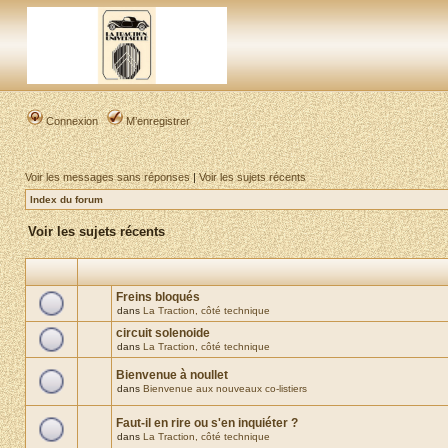
Connexion
M’enregistrer
Voir les messages sans réponses
|
Voir les sujets récents
Index du forum
Voir les sujets récents
Freins bloqués
dans
La Traction, côté technique
circuit solenoide
dans
La Traction, côté technique
Bienvenue à noullet
dans
Bienvenue aux nouveaux co-listiers
Faut-il en rire ou s'en inquiéter ?
dans
La Traction, côté technique