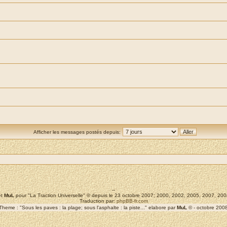
Afficher les messages postés depuis:
--
t
MuL
pour "La Traction Universelle" © depuis le 23 octobre 2007; 2000, 2002, 2005, 2007, 2
Traduction par:
phpBB-fr.com
Theme : "Sous les paves : la plage; sous l'asphalte : la piste..." elabore par
MuL
© - octobre 200