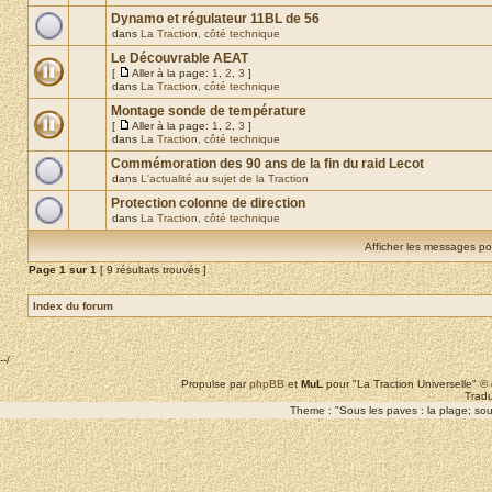
Dynamo et régulateur 11BL de 56
dans
La Traction, côté technique
Le Découvrable AEAT
[
Aller à la page:
1
,
2
,
3
]
dans
La Traction, côté technique
Montage sonde de température
[
Aller à la page:
1
,
2
,
3
]
dans
La Traction, côté technique
Commémoration des 90 ans de la fin du raid Lecot
dans
L'actualité au sujet de la Traction
Protection colonne de direction
dans
La Traction, côté technique
Afficher les messages po
Page
1
sur
1
[ 9 résultats trouvés ]
Index du forum
--/
Propulse par
phpBB
et
MuL
pour "La Traction Universelle" 
Tradu
Theme : "Sous les paves : la plage; sous