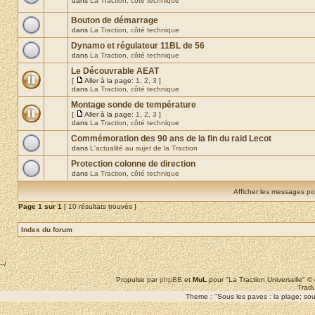
dans
La Traction, côté technique
Bouton de démarrage
dans
La Traction, côté technique
Dynamo et régulateur 11BL de 56
dans
La Traction, côté technique
Le Découvrable AEAT
[
Aller à la page:
1
,
2
,
3
]
dans
La Traction, côté technique
Montage sonde de température
[
Aller à la page:
1
,
2
,
3
]
dans
La Traction, côté technique
Commémoration des 90 ans de la fin du raid Lecot
dans
L'actualité au sujet de la Traction
Protection colonne de direction
dans
La Traction, côté technique
Afficher les messages po
Page
1
sur
1
[ 10 résultats trouvés ]
Index du forum
--/
Propulse par
phpBB
et
MuL
pour "La Traction Universelle" 
Tradu
Theme : "Sous les paves : la plage; sous