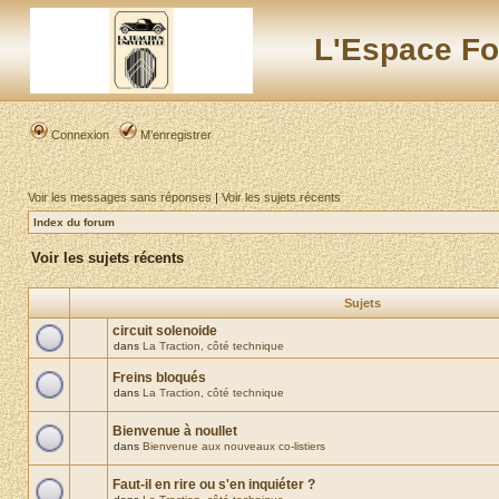
L'Espace Fo
Connexion
M’enregistrer
Voir les messages sans réponses
|
Voir les sujets récents
Index du forum
Voir les sujets récents
Sujets
circuit solenoide
dans
La Traction, côté technique
Freins bloqués
dans
La Traction, côté technique
Bienvenue à noullet
dans
Bienvenue aux nouveaux co-listiers
Faut-il en rire ou s'en inquiéter ?