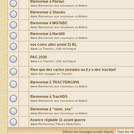
Bienvenue à Florian
dans
Bienvenue aux nouveaux co-listiers
Bienvenue à Shasko
dans
Bienvenue aux nouveaux co-listiers
Bienvenue à MG76BC
dans
Bienvenue aux nouveaux co-listiers
Bienvenue à Nard40
dans
Bienvenue aux nouveaux co-listiers
sos cotes ailes avant 11 BL
dans
La Traction, côté technique
PAC 2030
dans
La Traction, côté technique
Rien que des cartes postales ou il y a des traction!
dans
Vos voyages en Traction
Bienvenue à TRACTION1956
dans
Bienvenue aux nouveaux co-listiers
Bienvenue à TracHDS
dans
Bienvenue aux nouveaux co-listiers
Bienvenue à "nono_sax"
dans
Bienvenue aux nouveaux co-listiers
Avance réglable 11 avant guerre
dans
Recherches Pièces Détachées
Afficher les messages postés depuis: