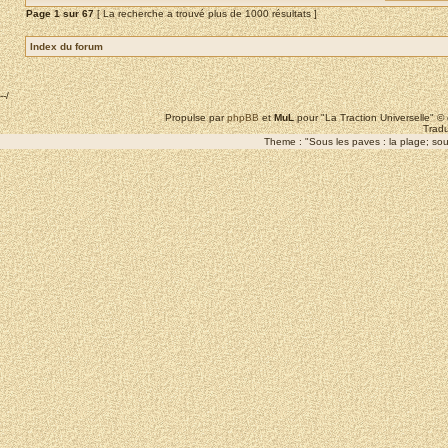
Page
1
sur
67
[ La recherche a trouvé plus de 1000 résultats ]
Index du forum
--/
Propulse par
phpBB
et
MuL
pour "La Traction Universelle" 
Tradu
Theme : "Sous les paves : la plage; sous