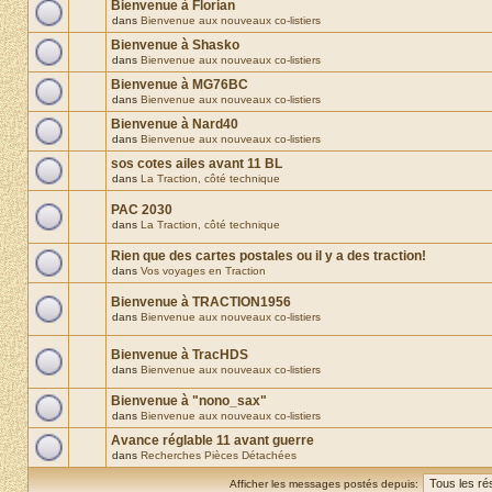
Bienvenue à Florian
dans
Bienvenue aux nouveaux co-listiers
Bienvenue à Shasko
dans
Bienvenue aux nouveaux co-listiers
Bienvenue à MG76BC
dans
Bienvenue aux nouveaux co-listiers
Bienvenue à Nard40
dans
Bienvenue aux nouveaux co-listiers
sos cotes ailes avant 11 BL
dans
La Traction, côté technique
PAC 2030
dans
La Traction, côté technique
Rien que des cartes postales ou il y a des traction!
dans
Vos voyages en Traction
Bienvenue à TRACTION1956
dans
Bienvenue aux nouveaux co-listiers
Bienvenue à TracHDS
dans
Bienvenue aux nouveaux co-listiers
Bienvenue à "nono_sax"
dans
Bienvenue aux nouveaux co-listiers
Avance réglable 11 avant guerre
dans
Recherches Pièces Détachées
Afficher les messages postés depuis: