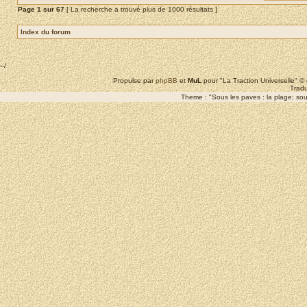
Page
1
sur
67
[ La recherche a trouvé plus de 1000 résultats ]
Index du forum
--/
Propulse par
phpBB
et
MuL
pour "La Traction Universelle" 
Tradu
Theme : "Sous les paves : la plage; sous