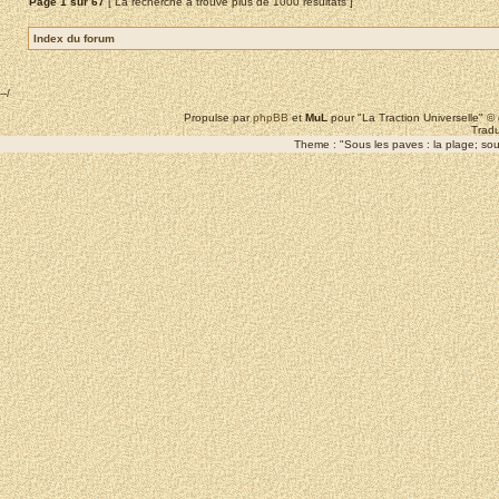
Page
1
sur
67
[ La recherche a trouvé plus de 1000 résultats ]
Index du forum
--/
Propulse par
phpBB
et
MuL
pour "La Traction Universelle" 
Tradu
Theme : "Sous les paves : la plage; sous