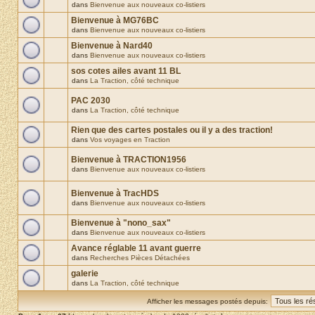
dans
Bienvenue aux nouveaux co-listiers
Bienvenue à MG76BC
dans
Bienvenue aux nouveaux co-listiers
Bienvenue à Nard40
dans
Bienvenue aux nouveaux co-listiers
sos cotes ailes avant 11 BL
dans
La Traction, côté technique
PAC 2030
dans
La Traction, côté technique
Rien que des cartes postales ou il y a des traction!
dans
Vos voyages en Traction
Bienvenue à TRACTION1956
dans
Bienvenue aux nouveaux co-listiers
Bienvenue à TracHDS
dans
Bienvenue aux nouveaux co-listiers
Bienvenue à "nono_sax"
dans
Bienvenue aux nouveaux co-listiers
Avance réglable 11 avant guerre
dans
Recherches Pièces Détachées
galerie
dans
La Traction, côté technique
Afficher les messages postés depuis: