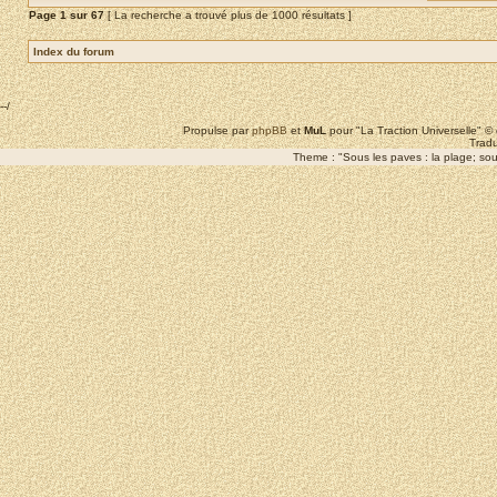
Page
1
sur
67
[ La recherche a trouvé plus de 1000 résultats ]
Index du forum
--/
Propulse par
phpBB
et
MuL
pour "La Traction Universelle" 
Tradu
Theme : "Sous les paves : la plage; sous