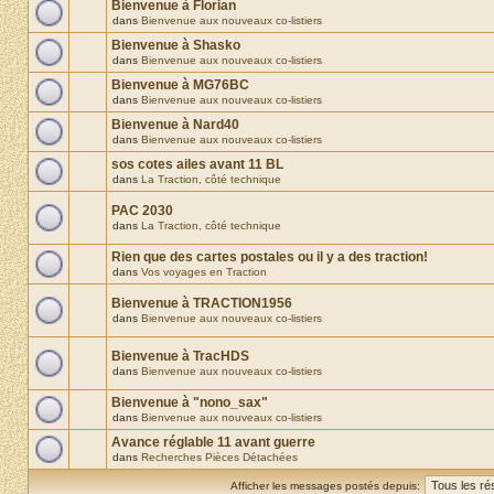
Bienvenue à Florian
dans
Bienvenue aux nouveaux co-listiers
Bienvenue à Shasko
dans
Bienvenue aux nouveaux co-listiers
Bienvenue à MG76BC
dans
Bienvenue aux nouveaux co-listiers
Bienvenue à Nard40
dans
Bienvenue aux nouveaux co-listiers
sos cotes ailes avant 11 BL
dans
La Traction, côté technique
PAC 2030
dans
La Traction, côté technique
Rien que des cartes postales ou il y a des traction!
dans
Vos voyages en Traction
Bienvenue à TRACTION1956
dans
Bienvenue aux nouveaux co-listiers
Bienvenue à TracHDS
dans
Bienvenue aux nouveaux co-listiers
Bienvenue à "nono_sax"
dans
Bienvenue aux nouveaux co-listiers
Avance réglable 11 avant guerre
dans
Recherches Pièces Détachées
Afficher les messages postés depuis: