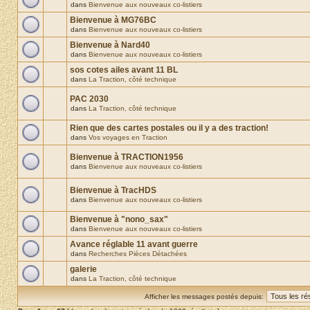
dans
Bienvenue aux nouveaux co-listiers
Bienvenue à MG76BC
dans
Bienvenue aux nouveaux co-listiers
Bienvenue à Nard40
dans
Bienvenue aux nouveaux co-listiers
sos cotes ailes avant 11 BL
dans
La Traction, côté technique
PAC 2030
dans
La Traction, côté technique
Rien que des cartes postales ou il y a des traction!
dans
Vos voyages en Traction
Bienvenue à TRACTION1956
dans
Bienvenue aux nouveaux co-listiers
Bienvenue à TracHDS
dans
Bienvenue aux nouveaux co-listiers
Bienvenue à "nono_sax"
dans
Bienvenue aux nouveaux co-listiers
Avance réglable 11 avant guerre
dans
Recherches Pièces Détachées
galerie
dans
La Traction, côté technique
Afficher les messages postés depuis: