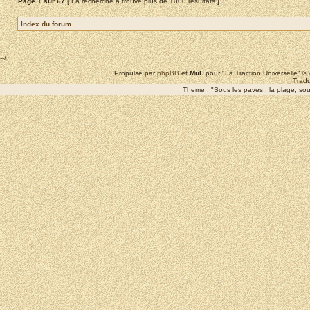
Page
1
sur
67
[ La recherche a trouvé plus de 1000 résultats ]
Index du forum
--/
Propulse par
phpBB
et
MuL
pour "La Traction Universelle" 
Tradu
Theme : "Sous les paves : la plage; sous