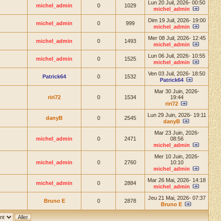
Lun 20 Juil, 2026- 00:50
michel_admin
0
1029
michel_admin
Dim 19 Juil, 2026- 19:00
michel_admin
0
999
michel_admin
Mer 08 Juil, 2026- 12:45
michel_admin
0
1493
michel_admin
Lun 06 Juil, 2026- 10:55
michel_admin
0
1525
michel_admin
Ven 03 Juil, 2026- 18:50
Patrick64
0
1532
Patrick64
Mar 30 Juin, 2026-
riri72
0
1534
19:44
riri72
Lun 29 Juin, 2026- 19:11
danyB
0
2545
danyB
Mar 23 Juin, 2026-
michel_admin
0
2471
08:56
michel_admin
Mer 10 Juin, 2026-
michel_admin
0
2760
10:10
michel_admin
Mar 26 Mai, 2026- 14:18
michel_admin
0
2884
michel_admin
Jeu 21 Mai, 2026- 07:37
Bruno E
0
2878
Bruno E