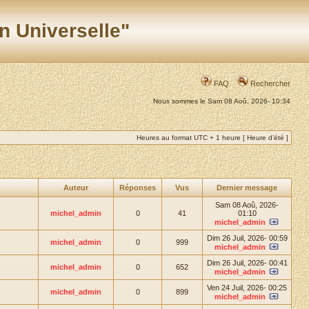
n Universelle"
FAQ
Rechercher
Nous sommes le Sam 08 Aoû, 2026- 10:34
Heures au format UTC + 1 heure [ Heure d’été ]
Auteur
Réponses
Vus
Dernier message
Sam 08 Aoû, 2026-
michel_admin
0
41
01:10
michel_admin
Dim 26 Juil, 2026- 00:59
michel_admin
0
999
michel_admin
Dim 26 Juil, 2026- 00:41
michel_admin
0
652
michel_admin
Ven 24 Juil, 2026- 00:25
michel_admin
0
899
michel_admin