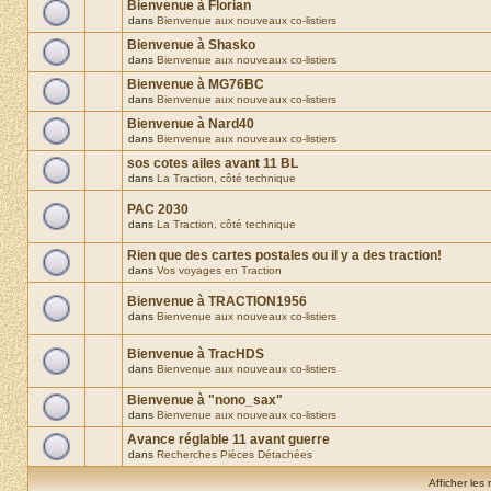
Bienvenue à Florian
dans
Bienvenue aux nouveaux co-listiers
Bienvenue à Shasko
dans
Bienvenue aux nouveaux co-listiers
Bienvenue à MG76BC
dans
Bienvenue aux nouveaux co-listiers
Bienvenue à Nard40
dans
Bienvenue aux nouveaux co-listiers
sos cotes ailes avant 11 BL
dans
La Traction, côté technique
PAC 2030
dans
La Traction, côté technique
Rien que des cartes postales ou il y a des traction!
dans
Vos voyages en Traction
Bienvenue à TRACTION1956
dans
Bienvenue aux nouveaux co-listiers
Bienvenue à TracHDS
dans
Bienvenue aux nouveaux co-listiers
Bienvenue à "nono_sax"
dans
Bienvenue aux nouveaux co-listiers
Avance réglable 11 avant guerre
dans
Recherches Pièces Détachées
Afficher les